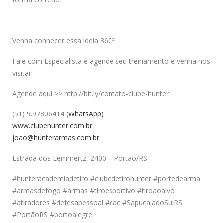
Venha conhecer essa ideia 360º!
Fale com Especialista e agende seu treinamento e venha nos
visitar!
Agende aqui >> http://bit.ly/contato-clube-hunter
(51) 9.97806414
(WhatsApp)
www.clubehunter.com.br
joao@hunterarmas.com.br
Estrada dos Lemmertz, 2400 – Portão/RS
#hunteracademiadetiro #clubedetirohunter #portedearma
#armasdefogo #armas #tiroesportivo #tiroaoalvo
#atiradores #defesapessoal #cac #SapucaiadoSulRS
#PortãoRS #portoalegre