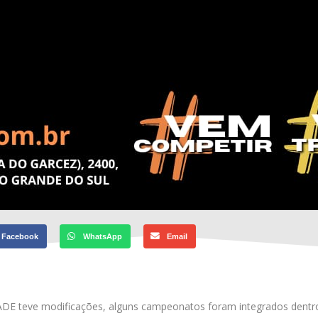
Facebook
WhatsApp
Email
DE teve modificações, alguns campeonatos foram integrados dentr