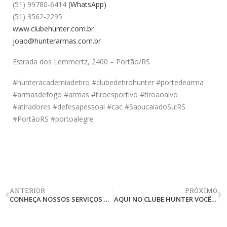
(51) 99780-6414
(WhatsApp)
(51) 3562-2295
www.clubehunter.com.br
joao@hunterarmas.com.br
Estrada dos Lemmertz, 2400 – Portão/RS
#hunteracademiadetiro #clubedetirohunter #portedearma
#armasdefogo #armas #tiroesportivo #tiroaoalvo
#atiradores #defesapessoal #cac #SapucaiadoSulRS
#PortãoRS #portoalegre
ANTERIOR
PRÓXIMO
CONHEÇA NOSSOS SERVIÇOS DE PROCURADORIA: * EXÉRCITO BRASILEIRO
AQUI NO CLUBE HUNTER VOCÊ TEM NOSSOS SERVIÇOS DE PROCURADORIA: * POLÍCIA FEDERAL