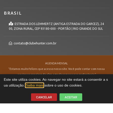
BRASIL
ESTRADA DOS LEMMERTZ (ANTIGA ESTRADA DO GARCEZ), 24
00, ZONA RURAL, CEP 93180-000 - PORTÃO | RIO GRANDE DO SUL
contato@clubehunter.com.br
AGENDA MENSAL
“Estamos muito felizes que acesso nosso site. Você pode contar com nossa
equipe se precisar de algo, agradecemos a sua preferência.”
Este site utiliza cookies. Ao navegar no site estará a consentir a s
Todos os direitos reservados à
CLUBEHUNTER.COM.BR
© 2026
ua utilização.
Saiba mais
sobre o uso de cookies.
CANCELAR
ACEITAR