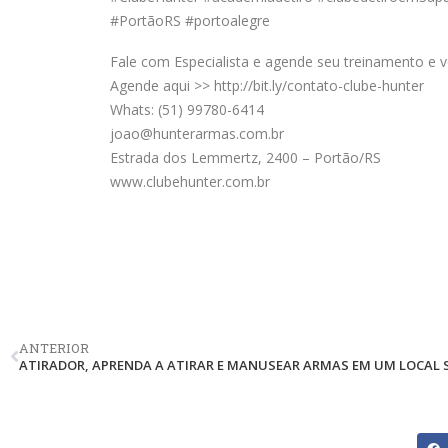
#PortãoRS #portoalegre
Fale com Especialista e agende seu treinamento e ve
Agende aqui >> http://bit.ly/contato-clube-hunter
Whats: (51) 99780-6414
joao@hunterarmas.com.br
Estrada dos Lemmertz, 2400 – Portão/RS
www.clubehunter.com.br
ANTERIOR