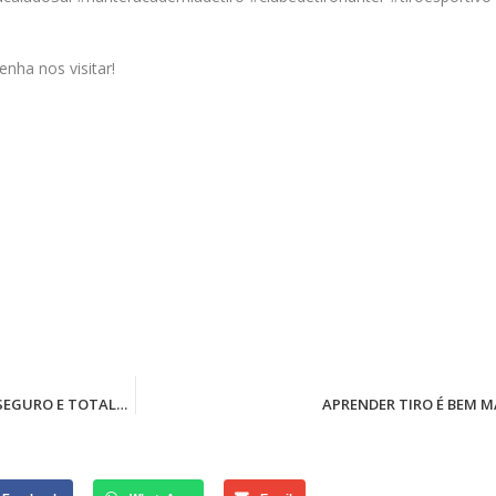
nha nos visitar!
ATIRADOR, APRENDA A ATIRAR E MANUSEAR ARMAS EM UM LOCAL SEGURO E TOTALMENTE ADAPTADO PARA PRÁTICA DE TIRO
APRENDER TIRO É BEM M