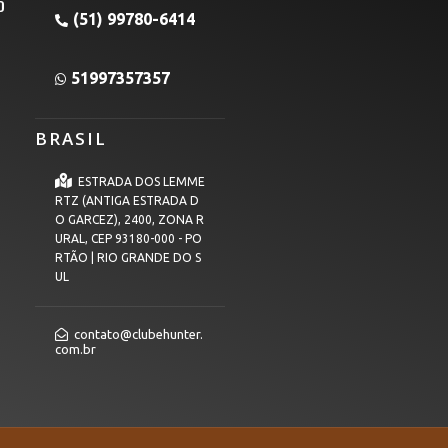
O
(51) 99780-6414
51997357357
BRASIL
ESTRADA DOS LEMME
RTZ (ANTIGA ESTRADA D
O GARCEZ), 2400, ZONA R
URAL, CEP 93180-000 - PO
RTÃO | RIO GRANDE DO S
UL
contato@clubehunter.
com.br