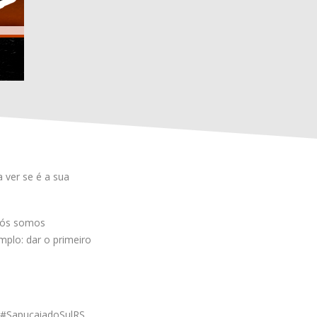
 ver se é a sua
 nós somos
plo: dar o primeiro
o #SapucaiadoSulRS