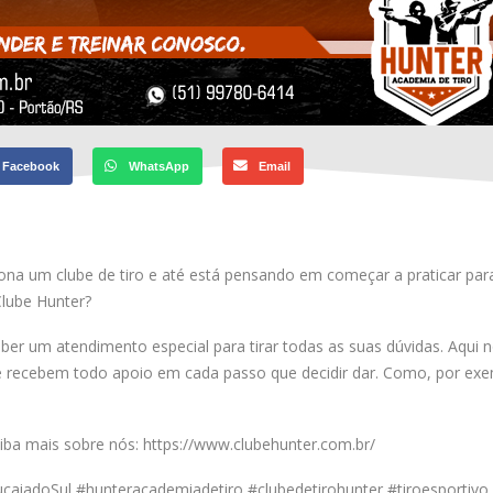
Facebook
WhatsApp
Email
a um clube de tiro e até está pensando em começar a praticar para
Clube Hunter?
ceber um atendimento especial para tirar todas as suas dúvidas. Aqui
 recebem todo apoio em cada passo que decidir dar. Como, por exem
iba mais sobre nós: https://www.clubehunter.com.br/
aiadoSul #hunteracademiadetiro #clubedetirohunter #tiroesportiv